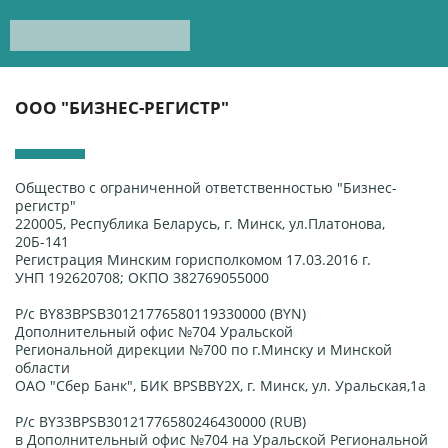
ООО "БИЗНЕС-РЕГИСТР"
Общество с ограниченной ответственностью "Бизнес-
регистр"
220005, Республика Беларусь, г. Минск, ул.Платонова,
20Б-141
Регистрация Минским горисполкомом 17.03.2016 г.
УНП 192620708; ОКПО 382769055000
Р/с BY83BPSB30121776580119330000 (BYN)
Дополнительный офис №704 Уральской
Региональной дирекции №700 по г.Минску и Минской
области
ОАО "Сбер Банк", БИК BPSBBY2X, г. Минск, ул. Уральская,1а
Р/с BY33BPSB30121776580246430000 (RUB)
в Дополнительный офис №704 на Уральской Региональной